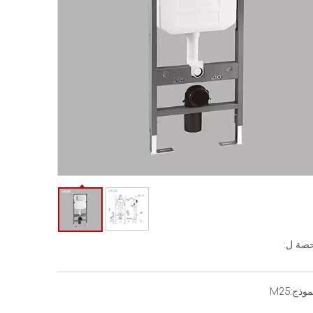
صة ل:
موذج:
M25