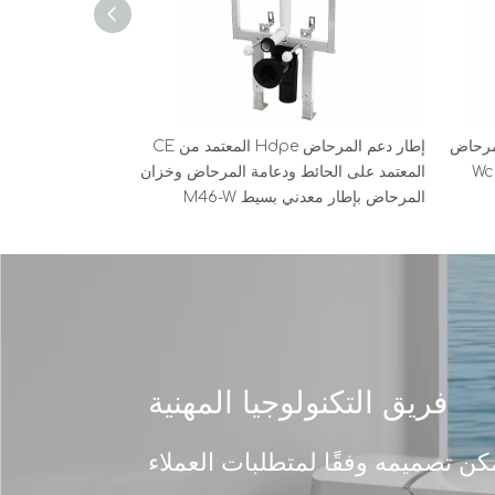
لمرحاض
إطار دعم المرحاض Hdpe المعتمد من CE
Wc C
المعتمد على الحائط ودعامة المرحاض وخزان
المرحاض بإطار معدني بسيط M46-W
فريق التكنولوجيا المهنية