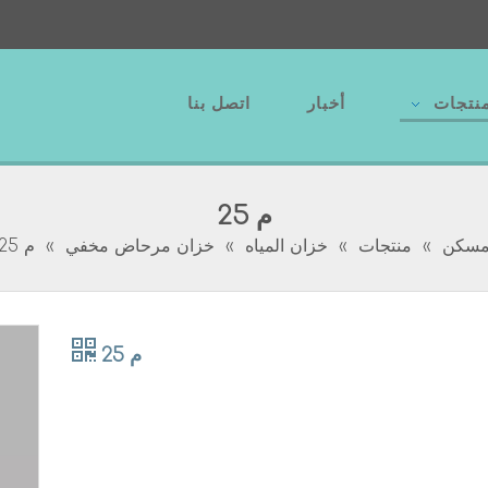
نتجات
أخبار
اتصل بنا
م 25
سكن
»
منتجات
»
خزان المياه
»
خزان مرحاض مخفي
»
م 25
م 25