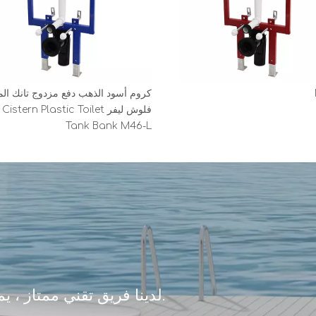
كروم أسود الذهب دفع مزدوج تانك ا
فلوش ليفر istern Plastic Toilet
Tank Bank M46-L
لدينا فريق تقني ممتاز ، يمكن تصميمه وفقًا لمتطلبات العملاء.