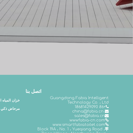
اتصل بنا
Guangdong Fabia Intelligent
خزان المياه 
Technology Co. ، Ltd
+86 18681429090

مرحاض ذكي
china@fabia.cn

s
ales@fabia.cn

wwwfabia-cn.com

www.smartfabiatoilet.com

Block 19A ، No. 1 ، Yueqiang Road ،
