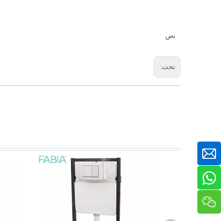
نص
تحت: