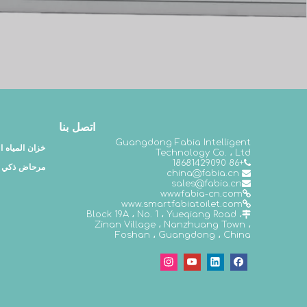
اتصل بنا
Guangdong Fabia Intelligent
خزان المياه 
Technology Co. ، Ltd
+86 18681429090

مرحاض ذكي
china@fabia.cn

s
ales@fabia.cn

wwwfabia-cn.com

www.smartfabiatoilet.com

Block 19A ، No. 1 ، Yueqiang Road ،

Zinan Village ، Nanzhuang Town ،
Foshan ، Guangdong ، China