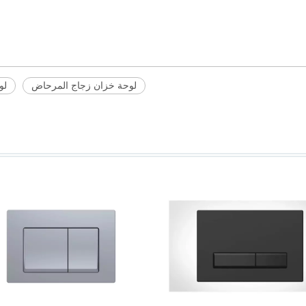
لوحة خزان زجاج المرحاض
لوحة NG