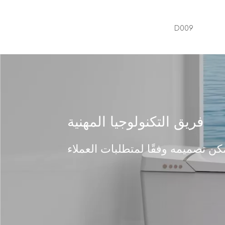
D009
فريق التكنولوجيا المهنية