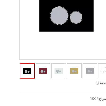
صة ل:
موذج:
D005