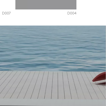
D007
D004