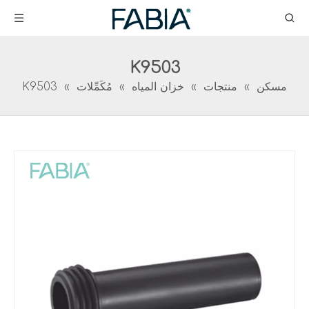
K9503
مسكن
»
منتجات
»
خزان المياه
»
مُكَمِّلات
»
K9503