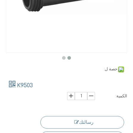
حصة ل:
K9503
الكمية:
رسالتك