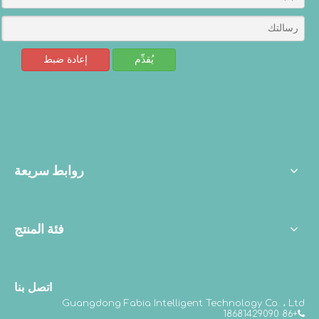
يُقدِّم
إعادة ضبط
روابط سريعة
فئة المنتج
اتصل بنا
Guangdong Fabia Intelligent Technology Co. ، Ltd
+86 18681429090
