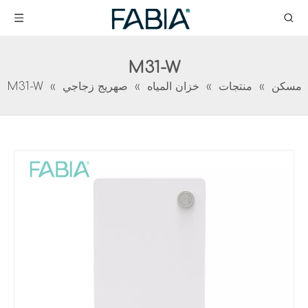
M31-W
مسكن
»
منتجات
»
خزان المياه
»
صهريج زجاجي
»
M31-W