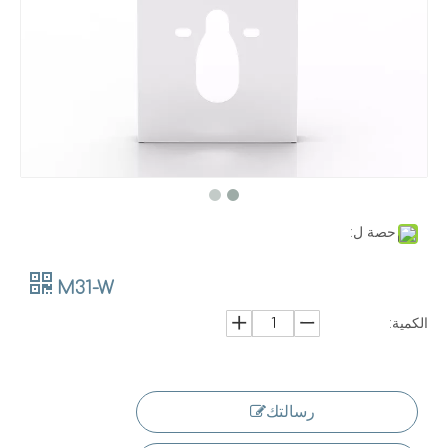
حصة ل:
M31-W
الكمية:
رسالتك