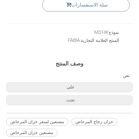
سلة الاستفسارات
نموذج:
M31-W
المنتج العلامة التجارية:
FABIA
وصف المنتج
نص
على:
تحت:
خزان زجاج المرحاض
مصنعين لسعر خزان المرحاض
مصنعين خزان المرحاض