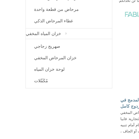
ا لن نخذلكم.
مرحاض من قطعة واحدة
غطاء المرحاض الذكي
خزان المياه المخفي
صهريج زجاجي
خزان المرحاض المخفي
لوحة خزان المياه
مُكَمِّلات
لتر الحمام المدمج في
دوج كامل
M41-W
حاض المخفي
جارية: فابيا
م أمام تنبيه
أو الجاف ،