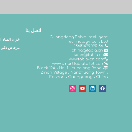
اتصل بنا
Guangdong Fabia Intelligent
خزان المياه 
Technology Co. ، Ltd
+86 18681429090

مرحاض ذكي
china@fabia.cn

s
ales@fabia.cn

wwwfabia-cn.com

www.smartfabiatoilet.com

Block 19A ، No. 1 ، Yueqiang Road ،

Zinan Village ، Nanzhuang Town ،
Foshan ، Guangdong ، China