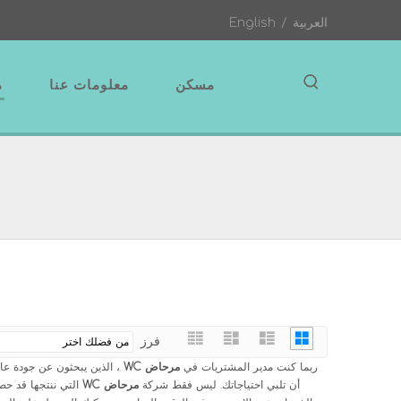
العربية
/
English
مسكن
معلومات عنا
م
فرز
ربما كنت مدير المشتريات في
مرحاض WC
، الذين يبحثون عن جودة عا
أن تلبي احتياجاتك. ليس فقط شركة
مرحاض WC
التي ننتجها قد حصل