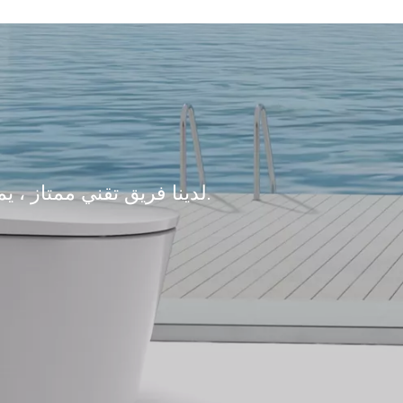
-WC مع الجدار مع مسافة التثبيت 180 مم أو 230 مم
نوع التدفق:
المادة: جسم صهاريت 
ss
حجم التدفق: L
إمدادات 
115mm ، الأمام والخلف: 116mm-146mm
الذراع المجلفن قابلة للتعديل: 135-190mm
لدينا فريق تقني ممتاز ، يمكن تصميمه وفقًا لمتطلبات العملاء.
الساق المجلفن قابلة للتعديل: 0-20mm
إطار الدعم الذاتي: ارتفاع 1120 مم ، مطلي بالمسحوق
OEM / ODM: م
مزايا أخرى: حل مهني المشروع ، خدمة جيد