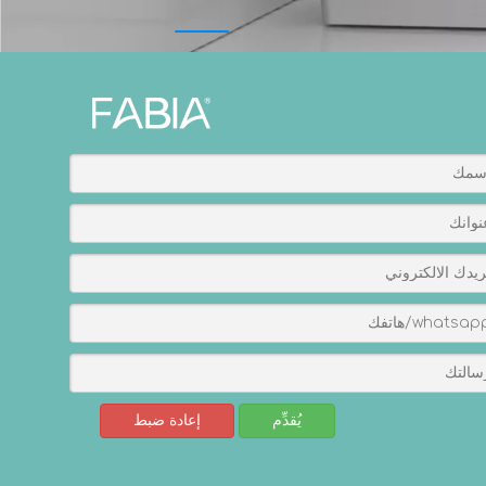
يُقدِّم
إعادة ضبط