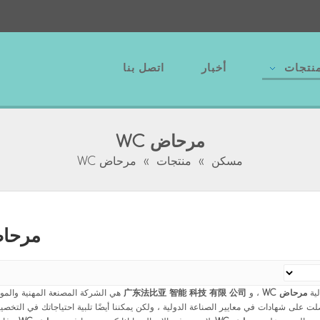
نتجات
أخبار
اتصل بنا
مرحاض WC
مسكن
»
منتجات
»
مرحاض WC
مرحاض 
لية
مرحاض WC
، و
广东法比亚 智能 科技 有限 公司
هي الشركة المصنعة المهنية والمور
ت على شهادات في معايير الصناعة الدولية ، ولكن يمكننا أيضًا تلبية احتياجاتك في التخص