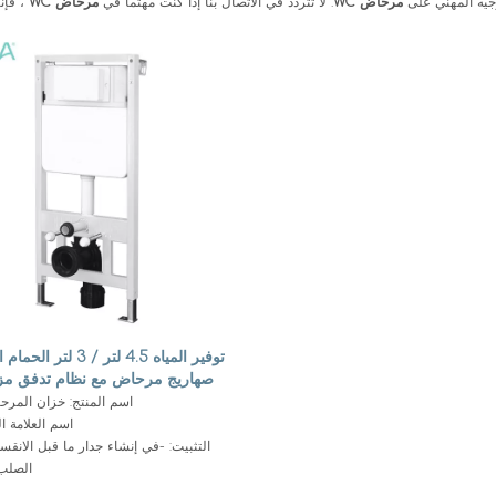
جيه المهني على
مرحاض WC
. لا تتردد في الاتصال بنا إذا كنت مهتما في
مرحاض WC
، فإنن
توفير المياه 4.5 لتر / 3 
صهاريج مرحاض مع نظام تدفق مز
اسم المنتج: خزان المر
اسم العلامة الت
التثبيت: -في إنشاء جدار ما قبل الانقسا
الصلب 
-البناء في الطابق 80-200 مم ،