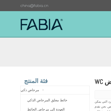
china@fabia.cn
فئة المنتج
WC
مرحاض ذكي
حائط معلق المرحاض الذكي
د التي يمكن
يص. نحن نقدم
العودة إلى مرحاض الحائط